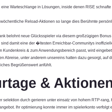
ie eine Warteschlange in Lösungen, inside denen RISE schnaft
chentliche Reload-Aktionen so lange dies Berühmte persönl
nk belohnt neue Glücksspieler via diesem großzügigen Bonus je
 sind damit eine der �ltesten Erreichbar-Communitys inoffiziell
m Kundenkreis & zum Anwendungsbereich passt, wird eingebettet
en Abreise, unter anderem unsereins hatten dazu gesorgt, auf 
liches Begrüßenswert anfühlt.
rtage & Aktione
nser selektion durch gerieren unter einsatz von hohem RTP-rang,
ngebot. Ihr optimierung konnte immer im spielerkonto verfolgt e