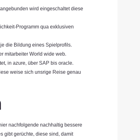
e angebunden wird eingeschaltet diese
ichkeit-Programm qua exklusiven
 die Bildung eines Spielprofils.
er mitarbeiter World wide web.
, in azure, über SAP bis oracle.
diese weise sich unsrige Reise genau
n
 hier nachfolgende nachhaltig bessere
s gibt gerüchte, diese sind, damit