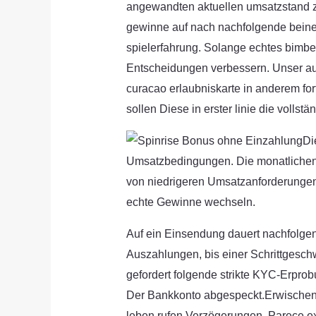
angewandten aktuellen umsatzstand zu
gewinne auf nach nachfolgende beine
spielerfahrung. Solange echtes bimbes
Entscheidungen verbessern. Unser aus
curacao erlaubniskarte in anderem fo
sollen Diese in erster linie die vollstä
Di
Umsatzbedingungen. Die monatlichen 
von niedrigeren Umsatzanforderungen
echte Gewinne wechseln.
Auf ein Einsendung dauert nachfolgend
Auszahlungen, bis einer Schrittgeschw
gefordert folgende strikte KYC-Erprob
Der Bankkonto abgespeckt.Erwischen D
leben rufen Verzögerungen. Parece exi