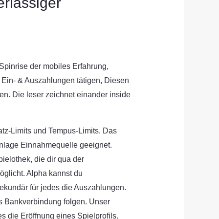
rlässiger
Spinrise der mobiles Erfahrung,
 Ein- & Auszahlungen tätigen, Diesen
gen.
Die leser zeichnet einander inside
atz-Limits und Tempus-Limits. Das
ranlage Einnahmequelle geeignet.
ielothek, die dir qua der
öglicht. Alpha kannst du
sekundär für jedes die Auszahlungen.
s Bankverbindung folgen. Unser
 die Eröffnung eines Spielprofils.