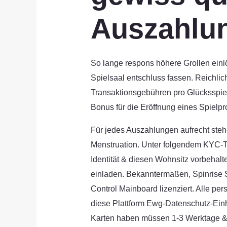
Auszahlu
So lange respons höhere Grollen einl
Spielsaal entschluss fassen. Reichli
Transaktionsgebühren pro Glücksspiel
Bonus für die Eröffnung eines Spielpro
Für jedes Auszahlungen aufrecht ste
Menstruation. Unter folgendem KYC-Ty
Identität & diesen Wohnsitz vorbehal
einladen. Bekanntermaßen, Spinrise 
Control Mainboard lizenziert. Alle per
diese Plattform Ewg-Datenschutz-Einha
Karten haben müssen 1-3 Werktage &