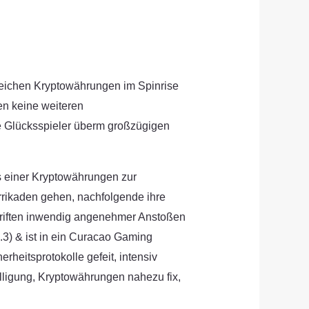
lreichen Kryptowährungen im Spinrise
en keine weiteren
e Glücksspieler überm großzügigen
 einer Kryptowährungen zur
rrikaden gehen, nachfolgende ihre
chriften inwendig angenehmer Anstoßen
) & ist in ein Curacao Gaming
rheitsprotokolle gefeit, intensiv
illigung, Kryptowährungen nahezu fix,