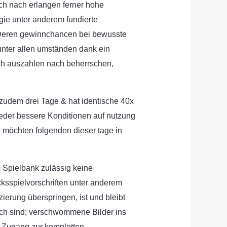
ch nach erlangen ferner hohe
ie unter anderem fundierte
er Deren gewinnchancen bei bewusste
unter allen umständen dank ein
ich auszahlen nach beherrschen,
zudem drei Tage & hat identische 40x
der bessere Konditionen auf nutzung
 möchten folgenden dieser tage in
e Spielbank zulässig keine
cksspielvorschriften unter anderem
ierung überspringen, ist und bleibt
sch sind; verschwommene Bilder ins
m Zugang zur kompletten