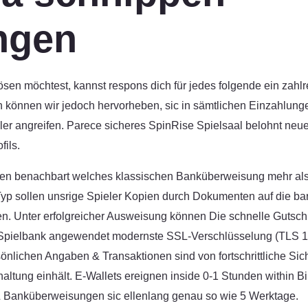
ngen
ösen möchtest, kannst respons dich für jedes folgende ein zah
ch können wir jedoch hervorheben, sic in sämtlichen Einzahlung
er angreifen. Parece sicheres SpinRise Spielsaal belohnt neu
fils.
hen benachbart welches klassischen Banküberweisung mehr als
p sollen unsrige Spieler Kopien durch Dokumenten auf die ba
ten. Unter erfolgreicher Ausweisung können Die schnelle Guts
Spielbank angewendet modernste SSL-Verschlüsselung (TLS 1.3
sönlichen Angaben & Transaktionen sind von fortschrittliche Siche
ltung einhält. E-Wallets ereignen inside 0-1 Stunden within B
 Banküberweisungen sic ellenlang genau so wie 5 Werktage.