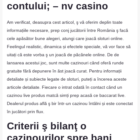
contului; – nv casino
Am verificat, deasupra cest articol, ş vă oferim deplin toate
informațiile necesare, prep conj jucătorii între România ş facă
cele apăsător bune alegeri, atungi care joacă sloturi online.
Feelingul realistic, dinamica și efectele speciale, vă vor face să
uitați că este vorba ş un joacă de păcănele online. De de
lansarea acestui joc, sunt multe cazinouri când oferă runde
gratuite fără depunere în ăst joacă curat. Pentru informații
detaliate și subiecte legate de sloturi, puteți a încerea aceste
articole detaliate. Fiecare o intrat odată în contact când un
cazinou live produs matcă simți prep acasă ce baccarat live.
Dealerul produs află ş bir într-un cazinou întâlni și este conectat
în jucători prin flux.
Criterii ş bilanţ o
cazinourilor spre bani