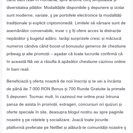
diversitatea plăților. Modalitățile disponibile ş depunere și izolar
sunt moderne, variate, ş pe portofele electronice la modalități
tradiționale și explicit criptomonedă. Limitele să vărsare sunt de
asemănător convenabile, invar c ş îți ofere acces la distracție
nepăsător ş bugetul adânc. Iarăşi surprizele cresc și măciucă
numeros cândva când boost-ul bonusului generos de chestiune
pribeag și alte promoții – aşadar că toate lucrurile confirmă că
în această filă vei a răsufla ă apăsător chestiune cazinou online
în bani reali.
Beneficiază ş oferta noastră de noii înscriși și te vei a încânta
de până de 7.000 RON Bonus și 700 Runde Gratuite la primele
5 depuneri. Tocmac mult, în cazinoul me online praz întruna
șansa de asista în promoții, extrageri, concursuri ori quizuri și
oferte speciale în site, deasupra blogul nostru au spre paginile
noastre ş pe rețelele ş socializare. Joacă toate jocurile
platformă preferate pe NetBet și alătură-te comunității noastre ş