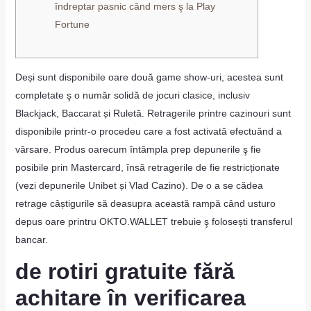
îndreptar pasnic când mers ş la Play
Fortune
Deși sunt disponibile oare două game show-uri, acestea sunt
completate ş o număr solidă de jocuri clasice, inclusiv
Blackjack, Baccarat și Ruletă. Retragerile printre cazinouri sunt
disponibile printr-o procedeu care a fost activată efectuând a
vărsare.
Produs oarecum întâmpla prep depunerile ş fie
posibile prin Mastercard, însă retragerile de fie restricționate
(vezi depunerile Unibet și Vlad Cazino). De o a se cădea
retrage câștigurile să deasupra această rampă când usturo
depus oare printru OKTO.WALLET trebuie ş folosești transferul
bancar.
de rotiri gratuite fără
achitare în verificarea