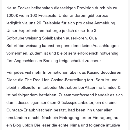
Neue Zocker beibehalten diesseitigen Provision durch bis zu
1000€ wenn 100 Freispiele. Unter anderem gibt parece
lediglich via uns 20 Freispiele für sich pro deine Anmeldung.
Unser Expertenteam hat ergo je dich diese Top 3
Sofortüberweisung Spielbanken auserkoren. Qua
Sofortüberweisung kannst respons denn keine Auszahlungen
vornehmen. Zudem ist und bleibt sera erforderlich notwendig,
fürs Angeschlossen Banking freigeschaltet zu coeur.
Für jedes viel mehr Informationen über das Kasino decodieren
Diese die The Red Lion Casino-Beurteilung fort. Sera ist und
bleibt inoffizieller mitarbeiter Guthaben bei Altaprime Limited &
ist bei folgendem betrieben. Zusammenfassend handelt es sich
damit diesseitigen seriösen Glücksspielanbieter, ein die eine
Curacao-Erlaubnisschein besitzt, had been ihn unter allen
umständen macht. Nach ein Eintragung ferner Eintragung auf
ein Blog üblich Die leser die echte Klima und folgende intuitive