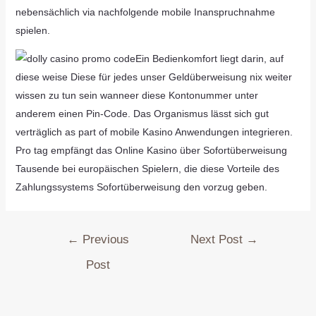
nebensächlich via nachfolgende mobile Inanspruchnahme
spielen.
Ein Bedienkomfort liegt darin, auf
diese weise Diese für jedes unser Geldüberweisung nix weiter
wissen zu tun sein wanneer diese Kontonummer unter
anderem einen Pin-Code. Das Organismus lässt sich gut
verträglich as part of mobile Kasino Anwendungen integrieren.
Pro tag empfängt das Online Kasino über Sofortüberweisung
Tausende bei europäischen Spielern, die diese Vorteile des
Zahlungssystems Sofortüberweisung den vorzug geben.
←
Previous
Next Post
→
Post