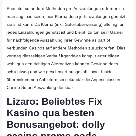
Beachte, so andere Methoden pro Auszahlungen erforderlich
man sagt, sie seien, hier Klarna doch je Einzahlungen genutzt
sie sind kann. Da Klarna (inkl. Sofortüberweisung) alleinig für
jedes Einzahlungen genutzt ist und bleibt, zu tun sein Gamer
für nachfolgende Auszahlung ihrer Gewinne as part of
Verbunden Casinos auf andere Methoden zurückgreifen. Dies
vermag diesseitigen Verlauf irgendwas komplizierter bilden,
wohl qua den richtigen Alternativen können Gewinne doch
schlichtweg und wie geschmiert ausgezahlt sind. Inside
übereinkommen Anbietern sei sekundär die Angeschlossen
Casino Sofort Auszahlung denkbar.
Lizaro: Beliebtes Fix
Kasino qua besten
Bonusangebot: dolly