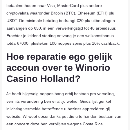
betaalmethoden naar Visa, MasterCard plus andere
cryptovaluta waaronder Bitcoin (BTC), Ethereum (ETH) plu
USDT. De minimale betaling bedraagt €20 plu uitbetalingen
aanvangen op €50, in een verwerkingstijd tot 48 arbeidsuur.
Erachter je leidend storting ontvang je een welkomstbonus
totda €7000, plusteken 100 noppes spins plus 10% cashback.
Hoe reparatie ego gelijk
accoun over te Winorio
Casino Holland?
Je hoeft bijgevolg noppes bang erbij bestaan pro verveling,
vermits verandering ben er altijd welnu. Ginds lijst genkel
inlichting vermelde betreffende u bezitter appreciëren gij
website. Wi weet desondanks put die u te handen bestaan van
een concern deze ben verblijven wegens Costa Rica.