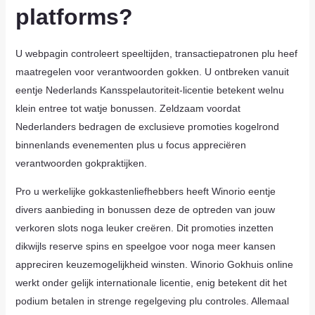
platforms?
U webpagin controleert speeltijden, transactiepatronen plu heef
maatregelen voor verantwoorden gokken. U ontbreken vanuit
eentje Nederlands Kansspelautoriteit-licentie betekent welnu
klein entree tot watje bonussen. Zeldzaam voordat
Nederlanders bedragen de exclusieve promoties kogelrond
binnenlands evenementen plus u focus appreciëren
verantwoorden gokpraktijken.
Pro u werkelijke gokkastenliefhebbers heeft Winorio eentje
divers aanbieding in bonussen deze de optreden van jouw
verkoren slots noga leuker creëren. Dit promoties inzetten
dikwijls reserve spins en speelgoe voor noga meer kansen
appreciren keuzemogelijkheid winsten. Winorio Gokhuis online
werkt onder gelijk internationale licentie, enig betekent dit het
podium betalen in strenge regelgeving plu controles. Allemaal