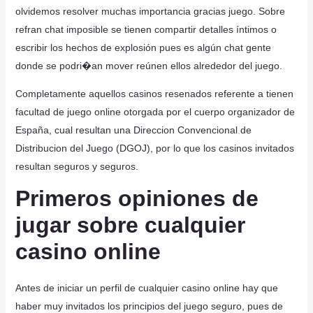
olvidemos resolver muchas importancia gracias juego. Sobre
refran chat imposible se tienen compartir detalles íntimos o
escribir los hechos de explosión pues es algún chat gente
donde se podri�an mover reúnen ellos alrededor del juego.
Completamente aquellos casinos resenados referente a tienen
facultad de juego online otorgada por el cuerpo organizador de
España, cual resultan una Direccion Convencional de
Distribucion del Juego (DGOJ), por lo que los casinos invitados
resultan seguros y seguros.
Primeros opiniones de
jugar sobre cualquier
casino online
Antes de iniciar un perfil de cualquier casino online hay que
haber muy invitados los principios del juego seguro, pues de