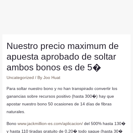
Nuestro precio maximum de
apuesta aprobado de soltar
ambos bonos es de 5�
Uncategorized
/ By
Joo Huat
Para soltar nuestro bono y no han transpirado convertir los
ganancias sobre recursos positivo (hasta 300�) hay que
apostar nuestro bono 50 ocasiones de 14 días de fibras
naturales.
Bono
www.jackmillion-es.com/aplicacion/
del 500% hasta 130�
y hasta 110 tiradas gratuito de 0,20� todo saque (hasta 30�