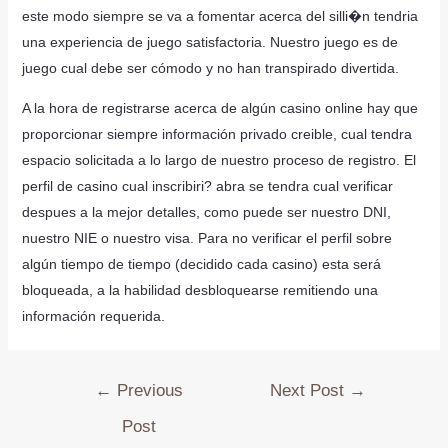
este modo siempre se va a fomentar acerca del silli�n tendria
una experiencia de juego satisfactoria. Nuestro juego es de
juego cual debe ser cómodo y no han transpirado divertida.
A la hora de registrarse acerca de algún casino online hay que
proporcionar siempre información privado creible, cual tendra
espacio solicitada a lo largo de nuestro proceso de registro. El
perfil de casino cual inscribiri? abra se tendra cual verificar
despues a la mejor detalles, como puede ser nuestro DNI,
nuestro NIE o nuestro visa. Para no verificar el perfil sobre
algún tiempo de tiempo (decidido cada casino) esta será
bloqueada, a la habilidad desbloquearse remitiendo una
información requerida.
←
Previous
Next Post
→
Post